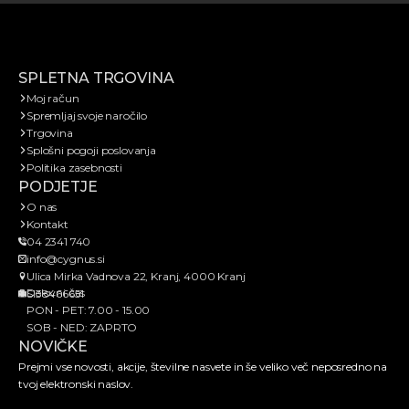
SPLETNA TRGOVINA
Moj račun
Spremljaj svoje naročilo
Trgovina
Splošni pogoji poslovanja
Politika zasebnosti
PODJETJE
O nas
Kontakt
04 2341 740
info@cygnus.si
Ulica Mirka Vadnova 22, Kranj, 4000 Kranj
Delovni čas
SI38466651
PON - PET: 7.00 - 15.00
SOB - NED: ZAPRTO
NOVIČKE
Prejmi vse novosti, akcije, številne nasvete in še veliko več neposredno na
tvoj elektronski naslov.