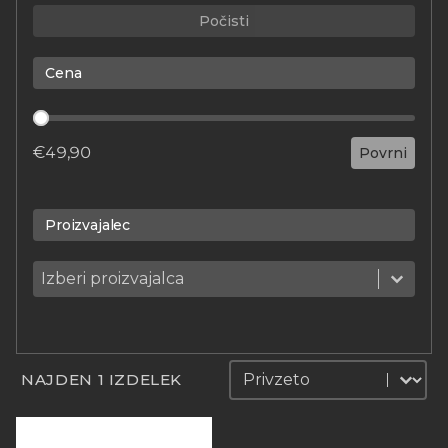
Počisti
Cena
Cena
€49,90
Povrni
Proizvajalec
Proizvajalec
Proizvajalec
Proizvajalec
Sortiraj
Sortiraj
NAJDEN 1 IZDELEK