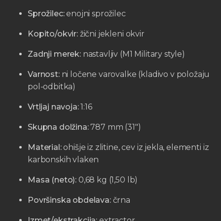
Sprožilec:
enojni sprožilec
Kopito/okvir:
žični jekleni okvir
Zadnji merek:
nastavljiv (M1 Military style)
Varnost:
ni ločene varovalke (kladivo v položaju
pol-odbitka)
Vrtljaj navoja:
1:16
Skupna dolžina:
787 mm (31″)
Material:
ohišje iz zlitine, cev iz jekla, elementi iz
karbonskih vlaken
Masa (neto):
0,68 kg (1,50 lb)
Površinska obdelava:
črna
Izmet/ekstrakcija:
extractor