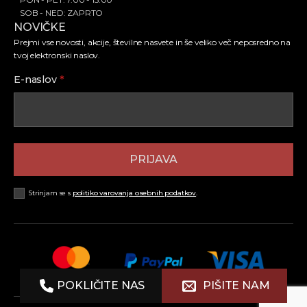
SOB - NED: ZAPRTO
NOVIČKE
Prejmi vse novosti, akcije, številne nasvete in še veliko več neposredno na
tvoj elektronski naslov.
E-naslov
*
PRIJAVA
Strinjam se s
politiko varovanja osebnih podatkov
.
POKLIČITE NAS
PIŠITE NAM