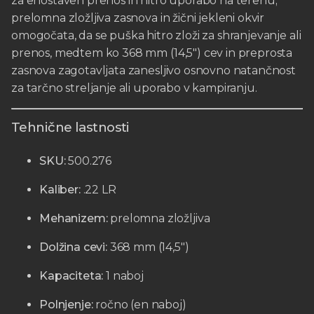
za enostaven prenos in hitro uporabo na terenu;
prelomna zložljiva zasnova in žični jekleni okvir
omogočata, da se puška hitro zloži za shranjevanje ali
prenos, medtem ko 368 mm (14,5″) cev in preprosta
zasnova zagotavljata zanesljivo osnovno natančnost
za tarčno streljanje ali uporabo v kampiranju.
Tehnične lastnosti
SKU:
500.276
Kaliber:
.22 LR
Mehanizem:
prelomna zložljiva
Dolžina cevi:
368 mm (14,5″)
Kapaciteta:
1 naboj
Polnjenje:
ročno (en naboj)