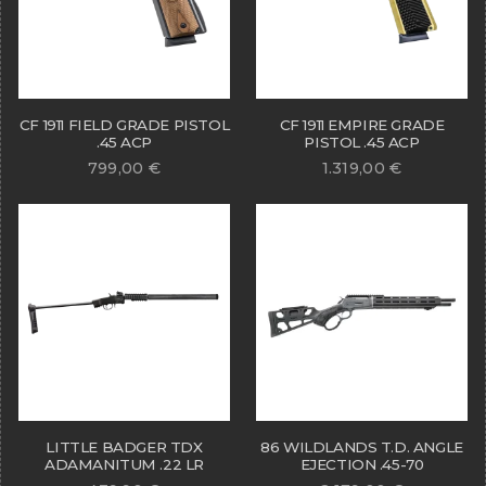
CF 1911 FIELD GRADE PISTOL
CF 1911 EMPIRE GRADE
.45 ACP
PISTOL .45 ACP
799,00
€
1.319,00
€
LITTLE BADGER TDX
86 WILDLANDS T.D. ANGLE
ADAMANITUM .22 LR
EJECTION .45-70