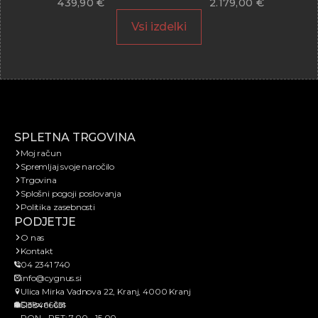
439,90
€
2.179,00
€
Vsi izdelki
SPLETNA TRGOVINA
Moj račun
Spremljaj svoje naročilo
Trgovina
Splošni pogoji poslovanja
Politika zasebnosti
PODJETJE
O nas
Kontakt
04 2341 740
info@cygnus.si
Ulica Mirka Vadnova 22, Kranj, 4000 Kranj
Delovni čas
SI38466651
PON - PET: 7.00 - 15.00