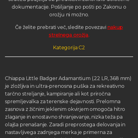
dokumentacije. Pošiljanje po pošti po Zakonu o
orožju ni možno.
Če želite prebrati več, sledite povezavi
nakup
strelnega orožja
.
Kategorija C2
Chiappa Little Badger Adamantium (.22 LR, 368 mm)
je zložljiva in ultra-prenosna puška za rekreativno
tarčno streljanje, kampiranje ali kot priročna
spremljevalka za terenske dejavnosti. Prelomna
zasnova z žičnim jeklenim okvirjem omogoča hitro
zlaganje in enostavno shranjevanje, nizka teža pa
olajša prenašanje. Zaradi preprostega delovanja in
nastavljivega zadnjega merka je primerna za