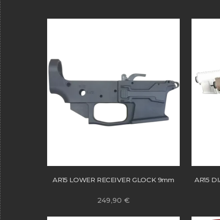
AR15 LOWER RECEIVER GLOCK 9mm
AR15 D
249,90
€