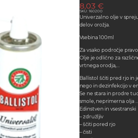
8,03
€
SKU: 160200
Univerzalno olje v sprej
delov orožja.
Vsebina 100ml
Za vsako področje pravo 
Olje je odlično za različ
vrtnega orodja,…
Ballistol ščiti pred rjo in
nego in dezinfekcijo v 
Se ne stara in prodre tud
smole, neprimerna olja 
Edinstven in vsestranski
– združljiv
– ščiti pored rjo
– čisti