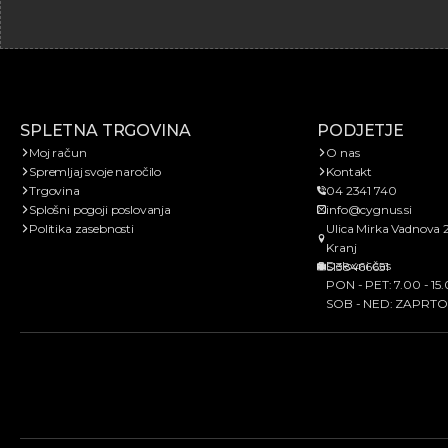
SPLETNA TRGOVINA
PODJETJE
Moj račun
O nas
Spremljaj svoje naročilo
Kontakt
Trgovina
04 2341 740
Splošni pogoji poslovanja
info@cygnus.si
Politika zasebnosti
Ulica Mirka Vadnova 
Kranj
Delovni čas
SI38466651
PON - PET: 7.00 - 15
SOB - NED: ZAPRTO