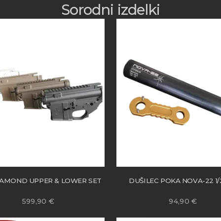
Sorodni izdelki
IAMOND UPPER & LOWER SET
DUŠILEC POKA NOVA-22 1/
599,90
€
94,90
€