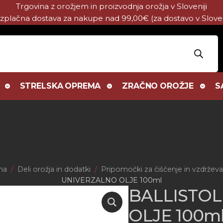
Trgovina z orožjem in proizvodnja orožja v Sloveniji
zplačna dostava za nakupe nad 99,00€ (za dostavo v Sloven
STRELSKA OPREMA
ZRAČNO OROŽJE
S
na
Deli orožja in dodatki
Pripomočki za čiščenje in vzdrževa
UNIVERZALNO OLJE 100ml
BALLISTOL
OLJE 100m