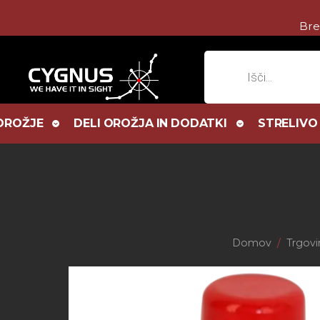
Bre
Products
search
OROŽJE
DELI OROŽJA IN DODATKI
STRELIVO
Domov
Trgovi