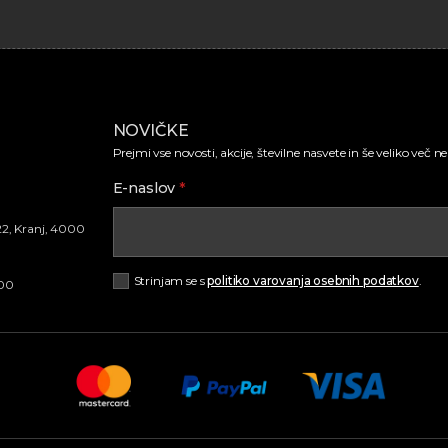
NOVIČKE
Prejmi vse novosti, akcije, številne nasvete in še veliko več 
E-naslov
*
22, Kranj, 4000
Strinjam se s
politiko varovanja osebnih podatkov
.
.00