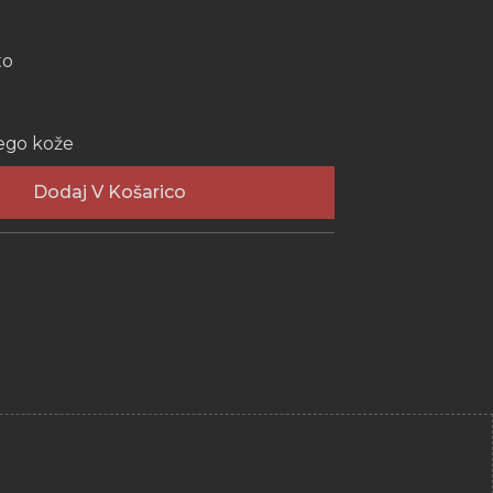
to
nego kože
Dodaj V Košarico