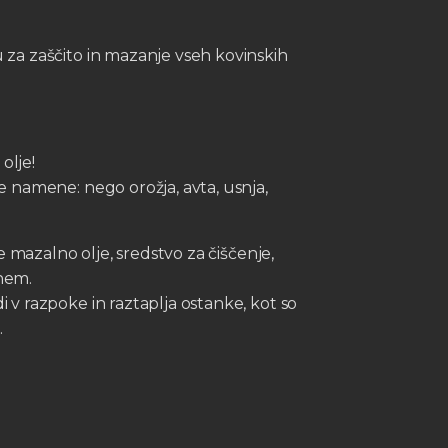
u za zaščito in mazanje vseh kovinskih
olje!
ne namene: nego orožja, avta, usnja,
 je mazalno olje, sredstvo za čiščenje,
enem.
i v razpoke in raztaplja ostanke, kot so
…