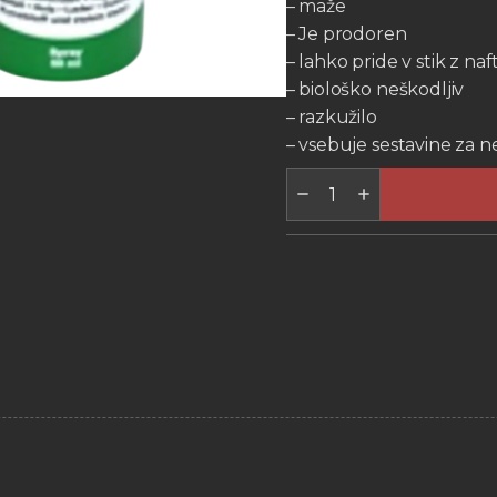
– maže
– Je prodoren
– lahko pride v stik z naf
– biološko neškodljiv
– razkužilo
– vsebuje sestavine za 
BALLISTOL
UNIVERZALNO
OLJE
100ml
količina