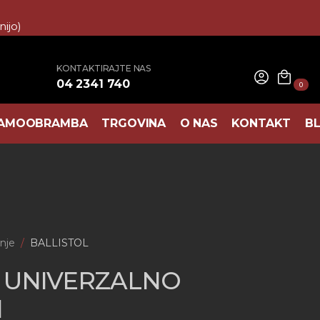
ijo)
KONTAKTIRAJTE NAS
04 2341 740
0
AMOOBRAMBA
TRGOVINA
O NAS
KONTAKT
B
nje
BALLISTOL
 UNIVERZALNO
l