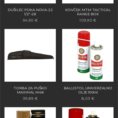
DUŠILEC POKA NOVA-22
KOVČEK MTM TACTICAL
1/2″-28
RANGE BOX
94,90
€
109,90
€
TORBA ZA PUŠKO
BALLISTOL UNIVERZALNO
MAXIMAL M48
OLJE 100ml
39,89
€
8,03
€