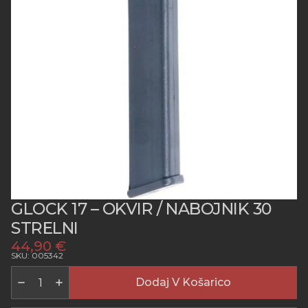
GLOCK 17 – OKVIR / NABOJNIK 30
STRELNI
44,90
€
SKU: 005342
GLOCK
17
Dodaj V Košarico
-
OKVIR