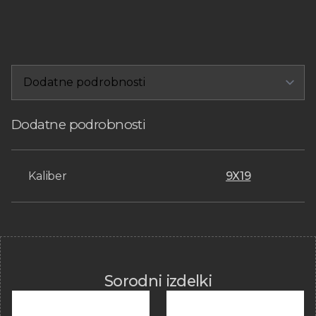
/
NABOJNIK
30
STRELNI
količina
Dodatne podrobnosti
Kaliber
9X19
Sorodni izdelki