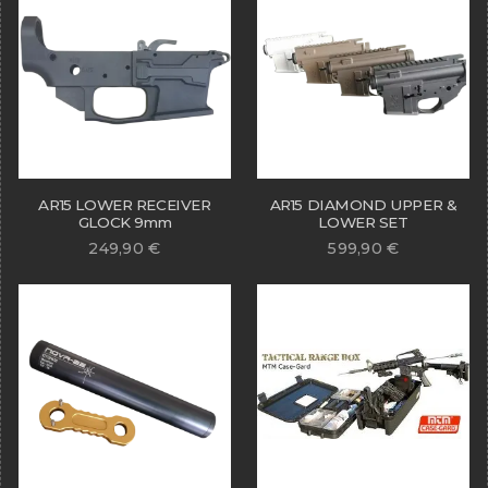
AR15 LOWER RECEIVER
AR15 DIAMOND UPPER &
GLOCK 9mm
LOWER SET
249,90
€
599,90
€