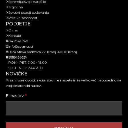
Spremljaj svoje naročilo
Trgovina
Splošni pogoji poslovanja
Politika zasebnosti
PODJETJE
O nas
Kontakt
04 2341 740
info@cygnus.si
Ulica Mirka Vadnova 22, Kranj, 4000 Kranj
Delovni čas
SI38466651
PON - PET: 7.00 - 15.00
SOB - NED: ZAPRTO
NOVIČKE
Prejmi vse novosti, akcije, številne nasvete in še veliko več neposredno na
tvoj elektronski naslov.
E-naslov
*