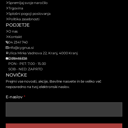
Spremljaj svoje naročilo
Trgovina
Splošni pogoji poslovanja
Politika zasebnosti
PODJETJE
O nas
Kontakt
04 2341 740
info@cygnus.si
Ulica Mirka Vadnova 22, Kranj, 4000 Kranj
Delovni čas
SI38466651
PON - PET: 7.00 - 15.00
SOB - NED: ZAPRTO
NOVIČKE
Prejmi vse novosti, akcije, številne nasvete in še veliko več
neposredno na tvoj elektronski naslov.
E-naslov
*