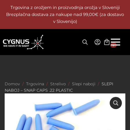
Trgovina z orožjem in proizvodnja orožja v Sloveniji
Brezplačna dostava za nakupe nad 99,00€ (za dostavo
v Slovenijo)
0
Domov
Trgovina
Strelivo
Slepi naboji
SLEPI
NABOJ – SNAP CAPS .22 PLASTIC