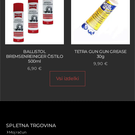
BALLISTOL
TETRA GUN GUN GREASE
BREMSENREINIGER ČISTILO
30g
500ml
9,90
€
6,90
€
Vsi izdelki
SPLETNA TRGOVINA
Moj račun