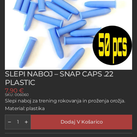
SLEPI NABOJ – SNAP CAPS .22
PLASTIC
7,90
€
SKU: 006060
Slepi naboj za trening rokovanja in proženja orožja.
Material: plastika
SLEPI
NABOJ
Dodaj V Košarico
-
SNAP
CAPS