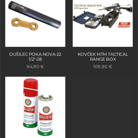
DUŠILEC POKA NOVA-22
KOVČEK MTM TACTICAL
1/2″-28
RANGE BOX
94,90
€
109,90
€