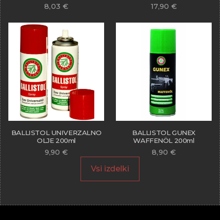
8,03
€
17,90
€
BALLISTOL UNIVERZALNO
BALLISTOL GUNEX
OLJE 200ml
WAFFENÖL 200ml
9,90
€
8,90
€
Vsi izdelki