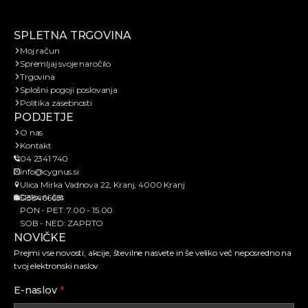
SPLETNA TRGOVINA
Moj račun
Spremljaj svoje naročilo
Trgovina
Splošni pogoji poslovanja
Politika zasebnosti
PODJETJE
O nas
Kontakt
04 2341 740
info@cygnus.si
Ulica Mirka Vadnova 22, Kranj, 4000 Kranj
Delovni čas
SI38466651
PON - PET: 7.00 - 15.00
SOB - NED: ZAPRTO
NOVIČKE
Prejmi vse novosti, akcije, številne nasvete in še veliko več neposredno na
tvoj elektronski naslov.
E-naslov
*