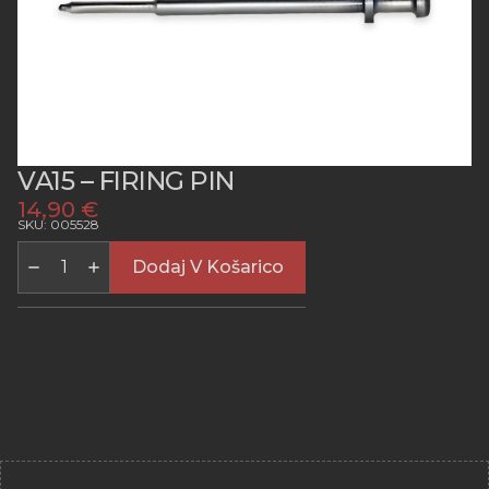
VA15 – FIRING PIN
14,90
€
SKU: 005528
VA15
-
Dodaj V Košarico
FIRING
PIN
količina