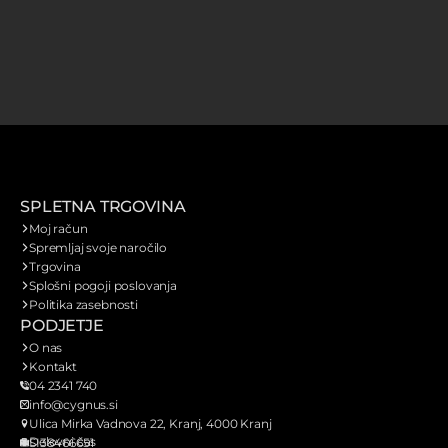
SPLETNA TRGOVINA
Moj račun
Spremljaj svoje naročilo
Trgovina
Splošni pogoji poslovanja
Politika zasebnosti
PODJETJE
O nas
Kontakt
04 2341 740
info@cygnus.si
Ulica Mirka Vadnova 22, Kranj, 4000 Kranj
Delovni čas
SI38466651