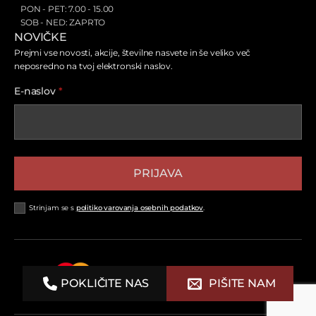
PON - PET: 7.00 - 15.00
SOB - NED: ZAPRTO
NOVIČKE
Prejmi vse novosti, akcije, številne nasvete in še veliko več
neposredno na tvoj elektronski naslov.
E-naslov
*
PRIJAVA
Strinjam se s
politiko varovanja osebnih podatkov
.
POKLIČITE NAS
PIŠITE NAM