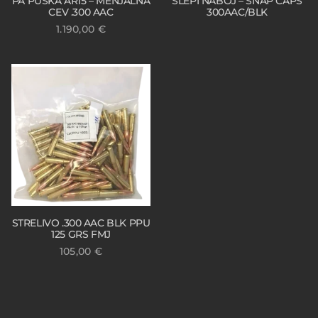
PA PUŠKA AR15 – MENJALNA
SLEPI NABOJ – SNAP CAPS
CEV .300 AAC
300AAC/BLK
1.190,00
€
STRELIVO .300 AAC BLK PPU
125 GRS FMJ
105,00
€