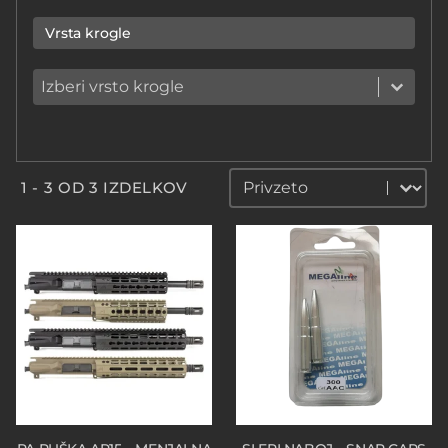
Vrsta krogle
Vrsta krogle
Vrsta krogle
Vrsta krogle
Sortiraj
Sortiraj
1 - 3 OD 3 IZDELKOV