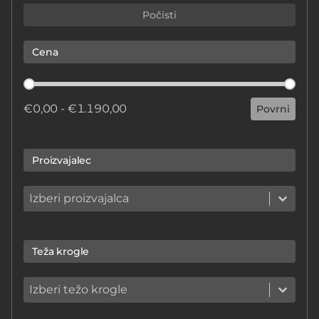
Počisti
Cena
Cena
€0,00 - €1.190,00
Povrni
Proizvajalec
Proizvajalec
Proizvajalec
Proizvajalec
Teža krogle
Teža krogle
Teža krogle
Teža krogle