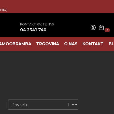
ijo)
KONTAKTIRAJTE NAS
04 2341 740
0
AMOOBRAMBA
TRGOVINA
O NAS
KONTAKT
B
Sortiraj
Sortiraj