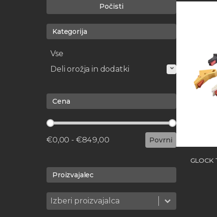
Počisti
Kategorija
Kategorija
Vse
Deli orožja in dodatki
Cena
Cena
€0,00 - €849,00
Povrni
GLOCK 
Proizvajalec
Proizvajalec
Proizvajalec
Proizvajalec