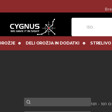
Bre
Products
search
OROŽJE
DELI OROŽJA IN DODATKI
STRELIVO
SubSearch
Search content
101 - 101