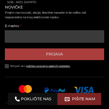
SOB - NED: ZAPRTO
NOVIČKE
Prejmi vse novosti, akcije, številne nasvete in še veliko več
neposredno na tvoj elektronski naslov.
E-naslov
*
PRIJAVA
Strinjam se s
politiko varovanja osebnih podatkov
.
POKLIČITE NAS
PIŠITE NAM