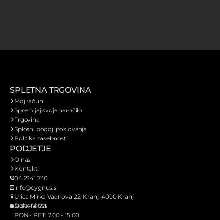
SPLETNA TRGOVINA
Moj račun
Spremljaj svoje naročilo
Trgovina
Splošni pogoji poslovanja
Politika zasebnosti
PODJETJE
O nas
Kontakt
04 2341 740
info@cygnus.si
Ulica Mirka Vadnova 22, Kranj, 4000 Kranj
Delovni čas
SI38466651
PON - PET: 7.00 - 15.00