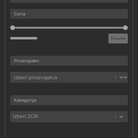
Cena
Cena
Povrni
Proizvajalec
Proizvajalec
Proizvajalec
Kategorija
Kategorija
Kategorija