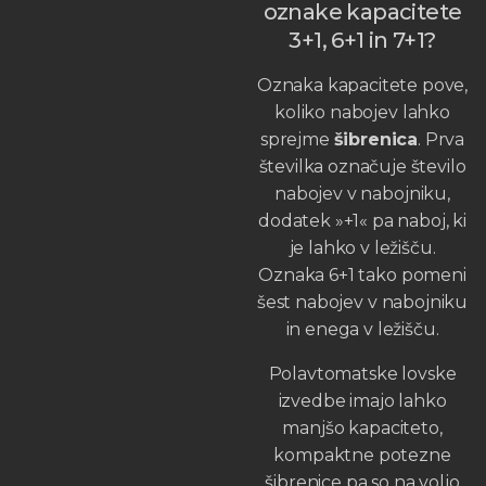
oznake kapacitete
3+1, 6+1 in 7+1?
Oznaka kapacitete pove,
koliko nabojev lahko
sprejme
šibrenica
. Prva
številka označuje število
nabojev v nabojniku,
dodatek »+1« pa naboj, ki
je lahko v ležišču.
Oznaka 6+1 tako pomeni
šest nabojev v nabojniku
in enega v ležišču.
Polavtomatske lovske
izvedbe imajo lahko
manjšo kapaciteto,
kompaktne potezne
šibrenice pa so na voljo