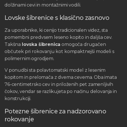
dolžinami cevi in montažnimi vodili.
Lovske šibrenice s klasično zasnovo
Za uporabnike, ki cenijo tradicionalen videz, sta
pomembni predvsem leseno kopito in daljša cev.
Takšna
lovska šibrenica
omogoča drugačen
občutek pri rokovanju kot kompaktnejši modeli s
polimernim ogrodjem.
V ponudbi sta polavtomatski model z lesenim
kopitom in prelomača z dvema cevema. Oba imata
76-centimetrsko cev in priloženih pet zamenljivih
čokov, vendar se razlikujeta po načinu delovanja in
konstrukciji.
Potezne šibrenice za nadzorovano
rokovanje