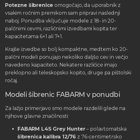
Potezne šibrenice
omogočajo, da uporabnik z
vsakim ročnim premikom sam pripravi naslednji
naboj. Ponudba vključuje modele z 18- in 20-
palčnimi cevmi, različnimi izvedbami kopita ter
kapacitetama 6+1 ali 7+1.
Krajše izvedbe so bolj kompaktne, medtem ko 20-
palčni modeli ponujajo nekoliko daljšo cev in večjo
navedeno kapaciteto. Nekatere različice imajo
preklopno ali teleskopsko kopito, druge pa pištolski
ročaj.
Modeli šibrenic FABARM v ponudbi
Za lažjo primerjavo smo modele razdelili glede na
njihove glavne značilnosti:
FABARM L4S Grey Hunter
– polavtomatska
šibrenica kalibra 12/76
z 76-centimetrsko