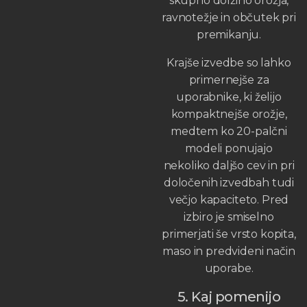
skupno dolžino orožja,
ravnotežje in občutek pri
premikanju.
Krajše izvedbe so lahko
primernejše za
uporabnike, ki želijo
kompaktnejše orožje,
medtem ko 20-palčni
modeli ponujajo
nekoliko daljšo cev in pri
določenih izvedbah tudi
večjo kapaciteto. Pred
izbiro je smiselno
primerjati še vrsto kopita,
maso in predvideni način
uporabe.
5. Kaj pomenijo