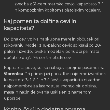
izvedba z 51-centimetrsko cevjo, kapaciteto 7+1
in kompozitnim kopitom s pištolskim ročajem.
Kaj pomenita dolžina cevi in
kapaciteta?
Dolžina cevi vpliva na skupne mere in občutek pri
rokovanju. Modeli z 18-palčno cevjo so krajši od 20-
palčnih izvedb, lovska modela v ponudbi pa imata
občutno daljši, 76-centimetrski cevi.
Kapaciteta pove, koliko nabojev sprejme posamezna
šibrenica
. Pri primerjavi ponudbe najdemo izvedbe s
kapaciteto 3+1, 6+1 in 7+1. Večja kapaciteta ni vedno
najpomembnejša lastnost, saj morajo biti dolžina,
masa in način delovanja usklajeni z namenom
uporabe.
Kopito, čoki in dodatna oprema