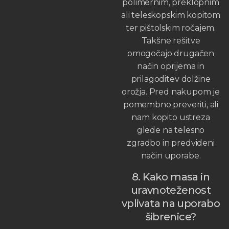
polimernim, preklopnim
ali teleskopskim kopitom
ter pištolskim ročajem.
Takšne rešitve
omogočajo drugačen
način oprijema in
prilagoditev dolžine
orožja. Pred nakupom je
pomembno preveriti, ali
nam kopito ustreza
glede na telesno
zgradbo in predvideni
način uporabe.
8. Kako masa in
uravnoteženost
vplivata na uporabo
šibrenice?