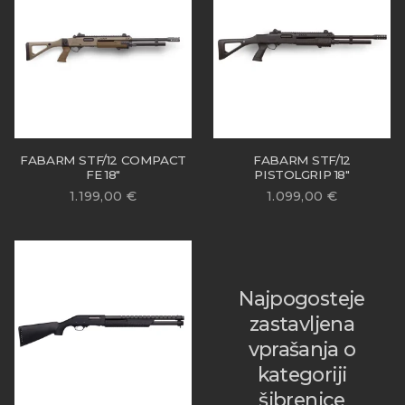
FABARM STF/12 COMPACT
FABARM STF/12
FE 18″
PISTOLGRIP 18″
1.199,00
€
1.099,00
€
Najpogosteje
zastavljena
vprašanja o
kategoriji
šibrenice