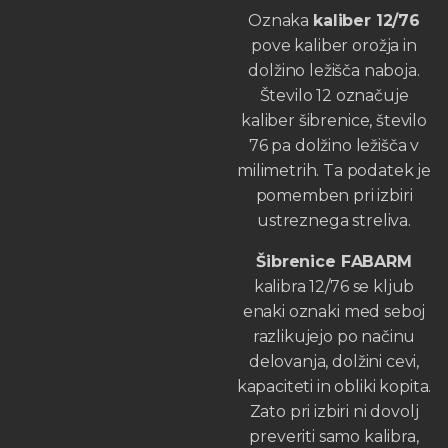
Oznaka
kaliber 12/76
pove kaliber orožja in
dolžino ležišča naboja.
Število 12 označuje
kaliber šibrenice, število
76 pa dolžino ležišča v
milimetrih. Ta podatek je
pomemben pri izbiri
ustreznega streliva.
Šibrenice FABARM
kalibra 12/76 se kljub
enaki oznaki med seboj
razlikujejo po načinu
delovanja, dolžini cevi,
kapaciteti in obliki kopita.
Zato pri izbiri ni dovolj
preveriti samo kalibra,