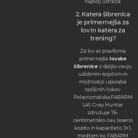
najbolj ustreza.
2. Katera šibrenica
je primernejša za
lov in katera za
trening?
Za lov so praviloma
primernejše
lovske
šibrenice
z daljšo cevjo,
udobnim kopitom in
možnostjo uporabe
različnih čokov.
Polavtomatska FABARM
L4S Grey Hunter
združuje 76-
centimetrsko cev, leseno
kopito in kapaciteto 3+1,
medtem ko FABARM