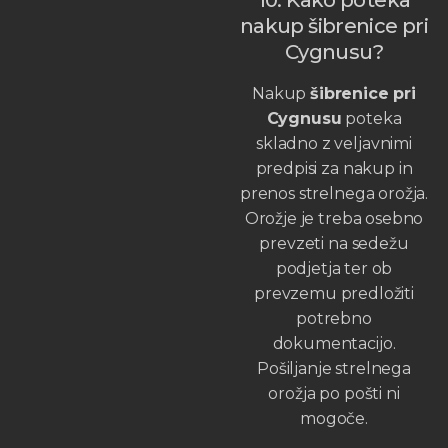
nakup šibrenice pri
Cygnusu?
Nakup
šibrenice pri
Cygnusu
poteka
skladno z veljavnimi
predpisi za nakup in
prenos strelnega orožja.
Orožje je treba osebno
prevzeti na sedežu
podjetja ter ob
prevzemu predložiti
potrebno
dokumentacijo.
Pošiljanje strelnega
orožja po pošti ni
mogoče.