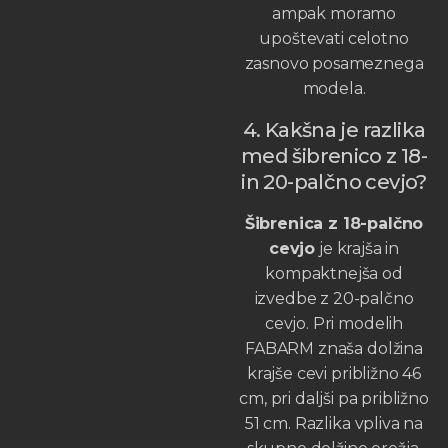
ampak moramo
upoštevati celotno
zasnovo posameznega
modela.
4. Kakšna je razlika
med šibrenico z 18-
in 20-palčno cevjo?
Šibrenica z 18-palčno
cevjo
je krajša in
kompaktnejša od
izvedbe z 20-palčno
cevjo. Pri modelih
FABARM znaša dolžina
krajše cevi približno 46
cm, pri daljši pa približno
51 cm. Razlika vpliva na