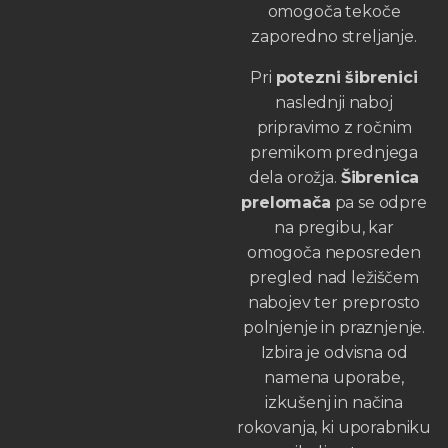
omogoča tekoče
zaporedno streljanje.
Pri
potezni šibrenici
naslednji naboj
pripravimo z ročnim
premikom prednjega
dela orožja.
Šibrenica
prelomača
pa se odpre
na pregibu, kar
omogoča neposreden
pregled nad ležiščem
nabojev ter preprosto
polnjenje in praznjenje.
Izbira je odvisna od
namena uporabe,
izkušenj in načina
rokovanja, ki uporabniku