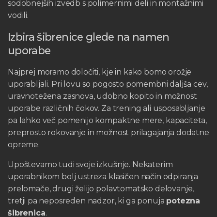
sodobnejših izvedb s polimernimi deli in montažnimi
vodili.
Izbira šibrenice glede na namen
uporabe
Najprej moramo določiti, kje in kako bomo orožje
uporabljali. Pri lovu so pogosto pomembni daljša cev,
uravnotežena zasnova, udobno kopito in možnost
uporabe različnih čokov. Za trening ali usposabljanje
pa lahko več pomenijo kompaktne mere, kapaciteta,
preprosto rokovanje in možnost prilagajanja dodatne
opreme.
Upoštevamo tudi svoje izkušnje. Nekaterim
uporabnikom bolj ustreza klasičen način odpiranja
prelomače, drugi želijo polavtomatsko delovanje,
tretji pa neposreden nadzor, ki ga ponuja
potezna
šibrenica
.