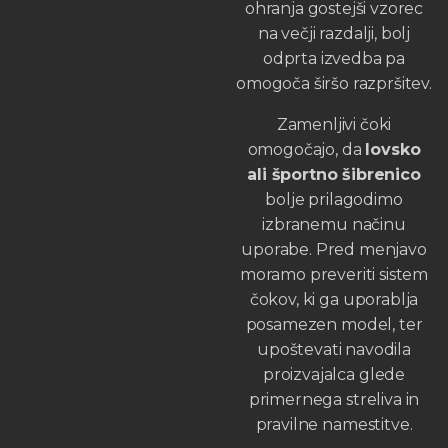
ohranja gostejši vzorec
na večji razdalji, bolj
odprta izvedba pa
omogoča širšo razpršitev.
Zamenljivi čoki
omogočajo, da
lovsko
ali športno šibrenico
bolje prilagodimo
izbranemu načinu
uporabe. Pred menjavo
moramo preveriti sistem
čokov, ki ga uporablja
posamezen model, ter
upoštevati navodila
proizvajalca glede
primernega streliva in
pravilne namestitve.