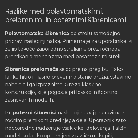
Razlike med polavtomatskimi,
prelomnimi in poteznimi šibrenicami
Polavtomatska šibrenica
po strelu samodejno
pripravi naslednji naboj. Primerna je za uporabnike, ki
želijo tekoče zaporedno streljanje brez ročnega
premikanja mehanizma med posameznimi streli.
Šibrenica prelomača
se odpre na pregibu. Tako
lahko hitro in jasno preverimo stanje orožja, vstavimo
naboje ali ga izpraznimo. Gre za klasično
konstrukcijo, ki je pogosta pri lovsko in športno
zasnovanih modelih.
Pri
potezni šibrenici
naslednji naboj pripravimo z
ročnim premikom prednjega dela. Uporabnik zato
neposredno nadzoruje vsak cikel delovanja. Takšni
modeli so lahko opremljeni z različnimi kopiti,