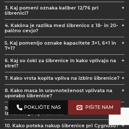
3. Kaj pomeni oznaka kaliber 12/76 pri
šibrenici?
4. Kakšna je razlika med šibrenico z 18- in 20-
palčno cevjo?
5. Kaj pomenijo oznake kapacitete 3+1, 6+1 in
7+1?
6. Kaj so čoki za šibrenice in kako vplivajo na
strel?
7. Kako vrsta kopita vpliva na izbiro šibrenice?
8. Kako masa in uravnoteženost vplivata na
uporabo šibrenice?
POKLIČITE NAS
PIŠITE NAM
9. Katera vrsta šibrenice je primerna za manj
izkušenega uporabnika?
10. Kako poteka nakup šibrenice pri Cygnusu?