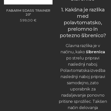
1. Kakšna je razlika
FABARM SDASS TRAINER
20″
med
599,00
€
polavtomatsko,
prelomno in
potezno šibrenico?
Glavna razlika je v
načinu, kako
šibrenica
po strelu pripravi
naslednji naboj.
Polavtomatska izvedba
naslednji naboj pripravi
samodejno, zato
uporabnik za
nadaljevanje ponovno
pritisne sprožilec. Takšen
način delovanja