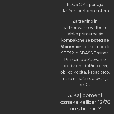
ELOS C AL ponuja
klasičen prelomni sistem.
Za trening in
nadzorovano vadbo so
lahko primernejše
kompaktnejše
potezne
šibrenice
, kot so modeli
STF/12 in SDASS Trainer.
Pri izbiri upoštevamo
predvsem dolžino cevi,
obliko kopita, kapaciteto,
maso in način delovanja
orožja.
3. Kaj pomeni
oznaka kaliber 12/76
pri šibrenici?