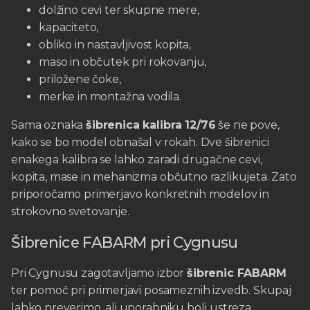
dolžino cevi ter skupne mere,
kapaciteto,
obliko in nastavljivost kopita,
maso in občutek pri rokovanju,
priložene čoke,
merke in montažna vodila.
Sama oznaka
šibrenica kalibra 12/76
še ne pove,
kako se bo model obnašal v rokah. Dve šibrenici
enakega kalibra se lahko zaradi drugačne cevi,
kopita, mase in mehanizma občutno razlikujeta. Zato
priporočamo primerjavo konkretnih modelov in
strokovno svetovanje.
Šibrenice FABARM pri Cygnusu
Pri Cygnusu zagotavljamo izbor
šibrenic FABARM
ter pomoč pri primerjavi posameznih izvedb. Skupaj
lahko preverimo, ali uporabniku bolj ustreza