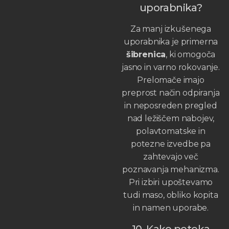
uporabnika?
Za manj izkušenega
uporabnika je primerna
šibrenica
, ki omogoča
jasno in varno rokovanje.
Prelomače imajo
preprost način odpiranja
in neposreden pregled
nad ležiščem nabojev,
polavtomatske in
potezne izvedbe pa
zahtevajo več
poznavanja mehanizma.
Pri izbiri upoštevamo
tudi maso, obliko kopita
in namen uporabe.
10. Kako poteka