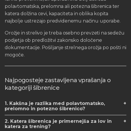
polavtomatska, prelomna ali potezna šibrenica ter
katera dolžina cevi, kapaciteta in oblika kopita
najbolje ustrezajo predvidenemu načinu uporabe.
Orožje in strelivo je treba osebno prevzeti na sedežu
podjetja ob predložitvi zakonsko določene
dokumentacije. Pošiljanje strelnega orožja po pošti ni
mogoče.
Najpogosteje zastavljena vprašanja o
kategoriji šibrenice
1. Kakšna je razlika med polavtomatsko,
prelomno in potezno šibrenico?
2. Katera šibrenica je primernejša za lov in
katera za trening?