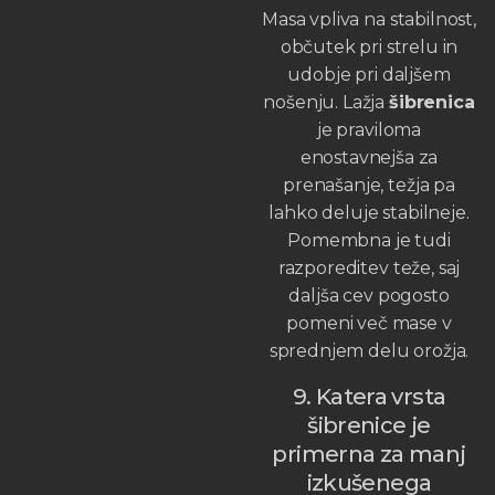
Masa vpliva na stabilnost,
občutek pri strelu in
udobje pri daljšem
nošenju. Lažja
šibrenica
je praviloma
enostavnejša za
prenašanje, težja pa
lahko deluje stabilneje.
Pomembna je tudi
razporeditev teže, saj
daljša cev pogosto
pomeni več mase v
sprednjem delu orožja.
9. Katera vrsta
šibrenice je
primerna za manj
izkušenega