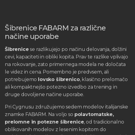
Šibrenice FABARM za različne
načine uporabe
Šibrenice
se razlikujejo po načinu delovanja, dolžini
cevi, kapaciteti in obliki kopita. Prav te razlike vplivajo
na rokovanje, zato primernega modela ne določata
le videz in cena. Pomembno je predvsem, ali
potrebujemo
lovsko šibrenico
, klasično prelomačo
ali kompaktnejšo potezno izvedbo za trening in
druge dovoljene načine uporabe.
Pri Cygnusu združujemo sedem modelov italijanske
znamke FABARM. Na voljo so
polavtomatske,
prelomne in potezne šibrenice
, od tradicionalno
oblikovanih modelov z lesenim kopitom do