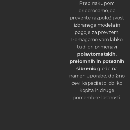
Pred nakupom
priporočamo, da
preverite razpoložljivost
izbranega modela in
pogoje za prevzem.
Pomagamo vam lahko
tudi pri primerjavi
polavtomatskih,
prelomnih in poteznih
šibrenic
glede na
namen uporabe, dolžino
cevi, kapaciteto, obliko
kopita in druge
pomembne lastnosti.