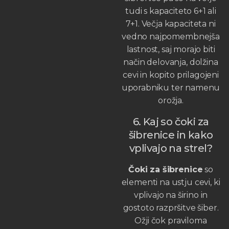
tudi s kapaciteto 6+1 ali
7+1. Večja kapaciteta ni
vedno najpomembnejša
lastnost, saj morajo biti
način delovanja, dolžina
cevi in kopito prilagojeni
uporabniku ter namenu
orožja.
6. Kaj so čoki za
šibrenice in kako
vplivajo na strel?
Čoki za šibrenice
so
elementi na ustju cevi, ki
vplivajo na širino in
gostoto razpršitve šiber.
Ožji čok praviloma