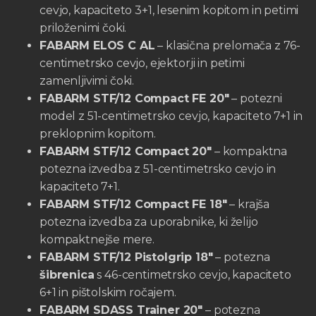
cevjo, kapaciteto 3+1, lesenim kopitom in petimi
priloženimi čoki.
FABARM ELOS C AL
– klasična prelomača z 76-
centimetrsko cevjo, ejektorji in petimi
zamenljivimi čoki.
FABARM STF/12 Compact FE 20″
– potezni
model z 51-centimetrsko cevjo, kapaciteto 7+1 in
preklopnim kopitom.
FABARM STF/12 Compact 20″
– kompaktna
potezna izvedba z 51-centimetrsko cevjo in
kapaciteto 7+1.
FABARM STF/12 Compact FE 18″
– krajša
potezna izvedba za uporabnike, ki želijo
kompaktnejše mere.
FABARM STF/12 Pistolgrip 18″
– potezna
šibrenica
s 46-centimetrsko cevjo, kapaciteto
6+1 in pištolskim ročajem.
FABARM SDASS Trainer 20″
– potezna