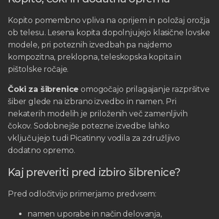
Kopito pomembno vpliva na oprijem in položaj orožja
ob telesu. Lesena kopita dopolnjujejo klasične lovske
modele, pri poteznih izvedbah pa najdemo
kompozitna, preklopna, teleskopska kopita in
pištolske ročaje.
Čoki za šibrenice
omogočajo prilagajanje razpršitve
šiber glede na izbrano izvedbo in namen. Pri
nekaterih modelih je priloženih več zamenljivih
čokov. Sodobnejše potezne izvedbe lahko
vključujejo tudi Picatinny vodila za združljivo
dodatno opremo.
Kaj preveriti pred izbiro šibrenice?
Pred odločitvijo primerjamo predvsem:
namen uporabe in način delovanja,