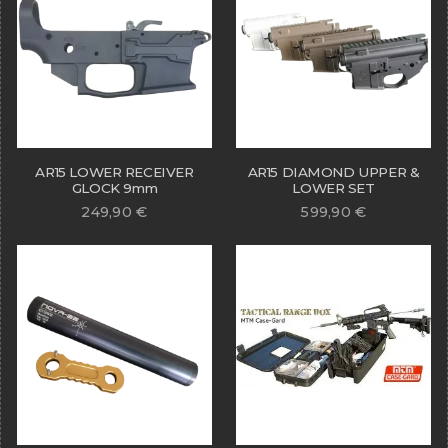
AR15 LOWER RECEIVER
AR15 DIAMOND UPPER &
GLOCK 9mm
LOWER SET
249,90
€
599,90
€