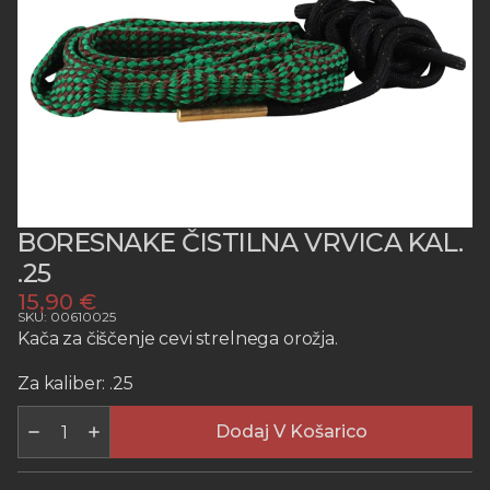
BORESNAKE ČISTILNA VRVICA KAL.
.25
15,90
€
SKU: 00610025
Kača za čiščenje cevi strelnega orožja.
Za kaliber: .25
BORESNAKE
ČISTILNA
Dodaj V Košarico
VRVICA
KAL.
.25
količina