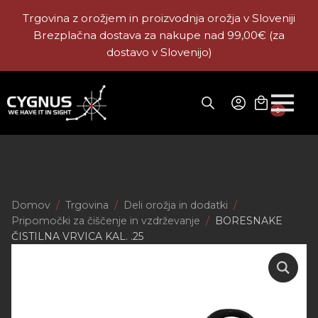
Trgovina z orožjem in proizvodnja orožja v Sloveniji
Brezplačna dostava za nakupe nad 99,00€ (za
dostavo v Slovenijo)
0
Domov
Trgovina
Deli orožja in dodatki
Pripomočki za čiščenje in vzdrževanje
BORESNAKE
ČISTILNA VRVICA KAL. .25