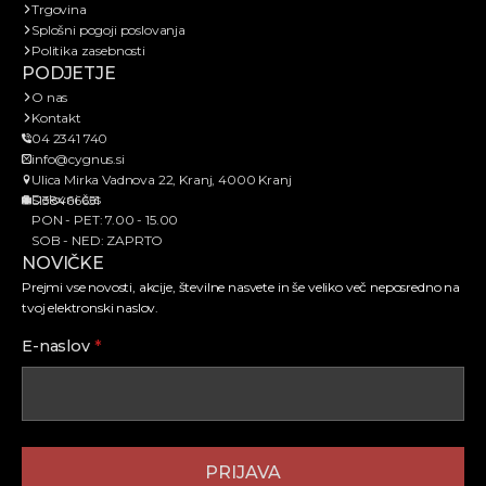
Trgovina
Splošni pogoji poslovanja
Politika zasebnosti
PODJETJE
O nas
Kontakt
04 2341 740
info@cygnus.si
Ulica Mirka Vadnova 22, Kranj, 4000 Kranj
Delovni čas
SI38466651
PON - PET: 7.00 - 15.00
SOB - NED: ZAPRTO
NOVIČKE
Prejmi vse novosti, akcije, številne nasvete in še veliko več neposredno na
tvoj elektronski naslov.
E-naslov
*
PRIJAVA