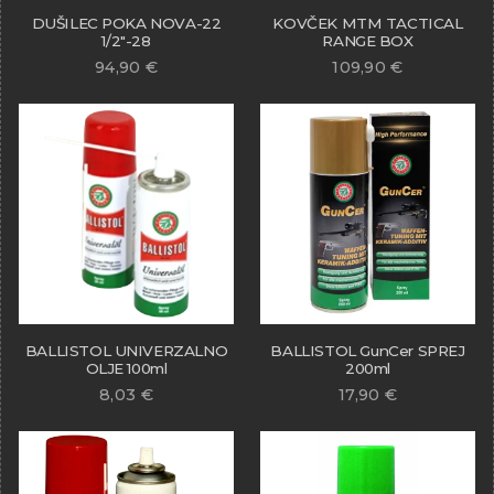
DUŠILEC POKA NOVA-22
KOVČEK MTM TACTICAL
1/2″-28
RANGE BOX
94,90
€
109,90
€
BALLISTOL UNIVERZALNO
BALLISTOL GunCer SPREJ
OLJE 100ml
200ml
8,03
€
17,90
€