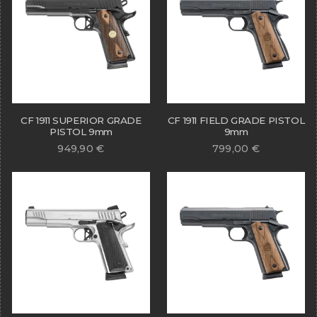
CF 1911 SUPERIOR GRADE
CF 1911 FIELD GRADE PISTOL
PISTOL 9mm
9mm
949,90
€
799,00
€