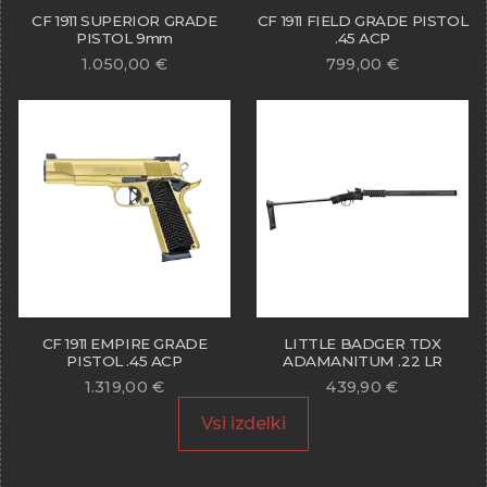
CF 1911 SUPERIOR GRADE
CF 1911 FIELD GRADE PISTOL
PISTOL 9mm
.45 ACP
1.050,00
€
799,00
€
CF 1911 EMPIRE GRADE
LITTLE BADGER TDX
PISTOL .45 ACP
ADAMANITUM .22 LR
1.319,00
€
439,90
€
Vsi izdelki