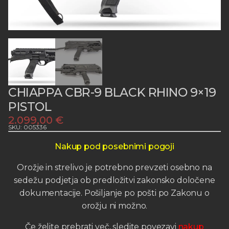
CHIAPPA CBR-9 BLACK RHINO 9×19
PISTOL
2.099,00
€
SKU: 005336
Nakup pod posebnimi pogoji
Orožje in strelivo je potrebno prevzeti osebno na
sedežu podjetja ob predložitvi zakonsko določene
dokumentacije. Pošiljanje po pošti po Zakonu o
orožju ni možno.
Če želite prebrati več, sledite povezavi
nakup