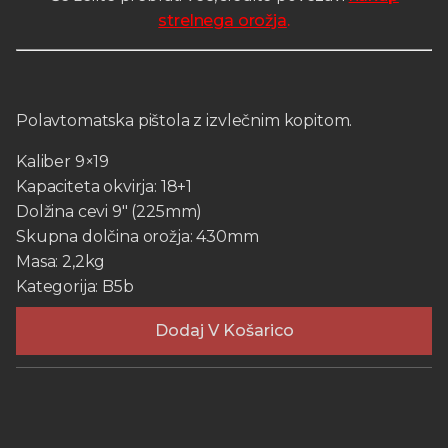
strelnega orožja
.
Polavtomatska pištola z izvlečnim kopitom.
Kaliber 9×19
Kapaciteta okvirja: 18+1
Dolžina cevi 9″ (225mm)
Skupna dolčina orožja: 430mm
Masa: 2,2kg
Kategorija: B5b
Dodaj V Košarico