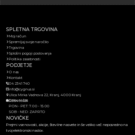
SPLETNA TRGOVINA
Moj račun
Spremljaj svoje naročilo
Trgovina
Splošni pogoji poslovanja
Politika zasebnosti
PODJETJE
O nas
Kontakt
04 2341 740
info@cygnus.si
Ulica Mirka Vadnova 22, Kranj, 4000 Kranj
Delovni čas
SI38466651
PON - PET: 7.00 - 15.00
SOB - NED: ZAPRTO
NOVIČKE
Prejmi vse novosti, akcije, številne nasvete in še veliko več neposredno na
tvoj elektronski naslov.