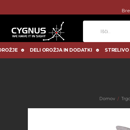
Bre
Products
search
OROŽJE
DELI OROŽJA IN DODATKI
STRELIVO
Domov
Trgo