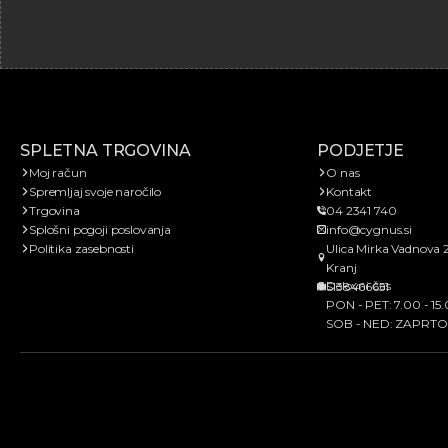
SPLETNA TRGOVINA
PODJETJE
Moj račun
O nas
Spremljaj svoje naročilo
Kontakt
Trgovina
04 2341 740
Splošni pogoji poslovanja
info@cygnus.si
Politika zasebnosti
Ulica Mirka Vadnova 
Kranj
Delovni čas
SI38466651
PON - PET: 7.00 - 15
SOB - NED: ZAPRTO