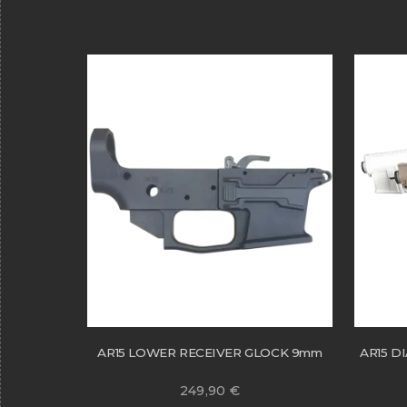
AR15 LOWER RECEIVER GLOCK 9mm
AR15 D
249,90
€