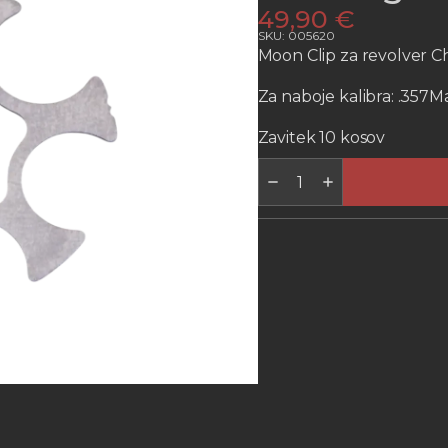
49,90
€
SKU: 005620
Moon Clip za revolver C
Za naboje kalibra: .357Ma
Zavitek 10 kosov
CHIAPPA
RHINO
MOON
CLIP
.357
mag/38
Spec
količina