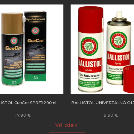
ISTOL GunCer SPREJ 200ml
BALLISTOL UNIVERZALNO OLJ
17,90
€
9,90
€
Vsi izdelki