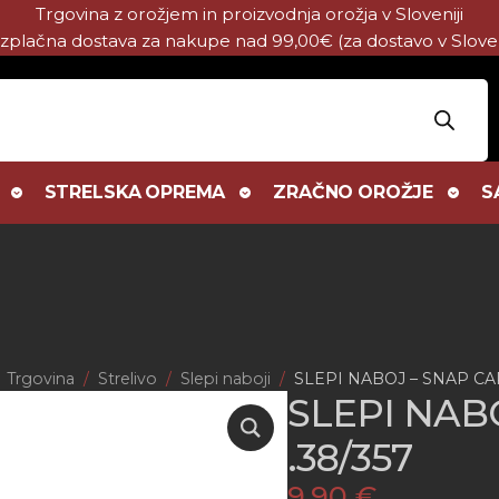
Trgovina z orožjem in proizvodnja orožja v Sloveniji
zplačna dostava za nakupe nad 99,00€ (za dostavo v Sloven
STRELSKA OPREMA
ZRAČNO OROŽJE
S
Trgovina
Strelivo
Slepi naboji
SLEPI NABOJ – SNAP CAP
SLEPI NAB
.38/357
9,90
€