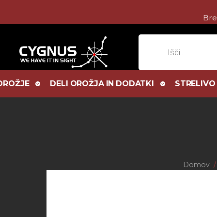
Bre
Products
search
OROŽJE
DELI OROŽJA IN DODATKI
STRELIVO
Domov