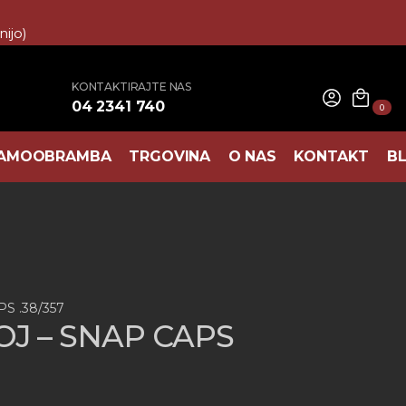
ijo)
KONTAKTIRAJTE NAS
04 2341 740
0
AMOOBRAMBA
TRGOVINA
O NAS
KONTAKT
B
S .38/357
OJ – SNAP CAPS