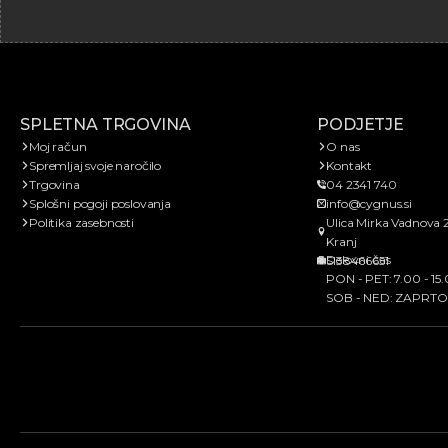
SPLETNA TRGOVINA
PODJETJE
Moj račun
O nas
Spremljaj svoje naročilo
Kontakt
Trgovina
04 2341 740
Splošni pogoji poslovanja
info@cygnus.si
Politika zasebnosti
Ulica Mirka Vadnova 
Kranj
Delovni čas
SI38466651
PON - PET: 7.00 - 15
SOB - NED: ZAPRTO