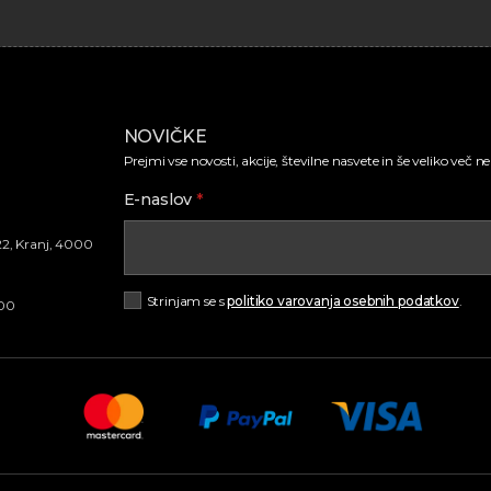
NOVIČKE
Prejmi vse novosti, akcije, številne nasvete in še veliko več 
E-naslov
*
22, Kranj, 4000
Strinjam se s
politiko varovanja osebnih podatkov
.
.00