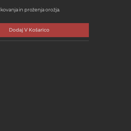
kovanja in proženja orožja.
Dodaj V Košarico