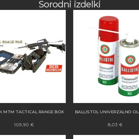
Sorodni izdelki
K MTM TACTICAL RANGE BOX
BALLISTOL UNIVERZALNO OLJ
109,90
€
8,03
€