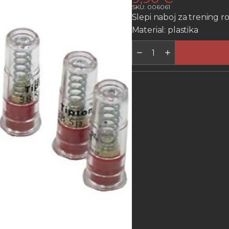
SKU: 006061
Slepi naboj za trening ro
Material: plastika
SLEPI
NABOJ
-
SNAP
CAPS
.38/357
količina