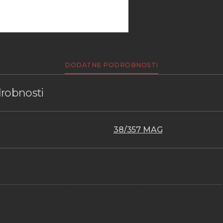
DODATNE PODROBNOSTI
robnosti
38/357 MAG