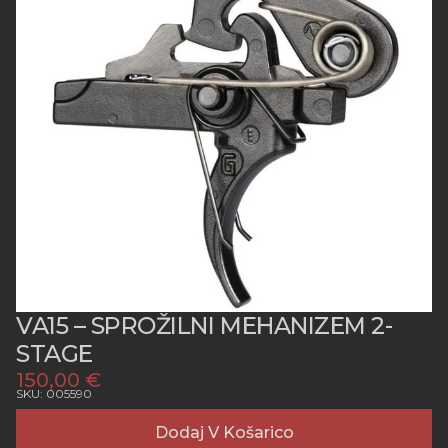
VA15 – SPROŽILNI MEHANIZEM 2-
STAGE
150,00
€
SKU: 005590
Dodaj V Košarico