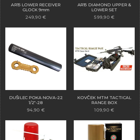
AR15 LOWER RECEIVER
AR15 DIAMOND UPPER &
GLOCK 9mm
LOWER SET
249,90
€
599,90
€
DUŠILEC POKA NOVA-22
KOVČEK MTM TACTICAL
1/2″-28
RANGE BOX
94,90
€
109,90
€