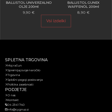
BALLISTOL UNIVERZALNO
BALLISTOL GUNEX
OLJE 200ml
WAFFENÖL 200ml
9,90
€
8,90
€
Vsi izdelki
SPLETNA TRGOVINA
Moj račun
Spremljaj svoje naročilo
Trgovina
Splošni pogoji poslovanja
Politika zasebnosti
PODJETJE
O nas
Kontakt
04 2341 740
info@cygnus.si