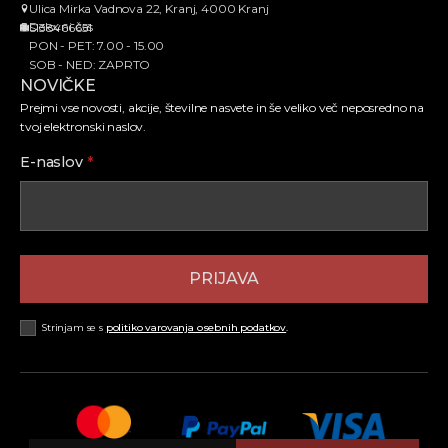
Ulica Mirka Vadnova 22, Kranj, 4000 Kranj
Delovni čas
SI38466651
PON - PET: 7.00 - 15.00
SOB - NED: ZAPRTO
NOVIČKE
Prejmi vse novosti, akcije, številne nasvete in še veliko več neposredno na
tvoj elektronski naslov.
E-naslov
*
PRIJAVA
Strinjam se s
politiko varovanja osebnih podatkov
.