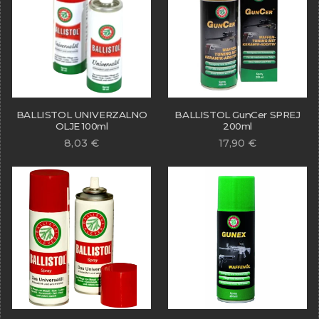
BALLISTOL UNIVERZALNO
BALLISTOL GunCer SPREJ
OLJE 100ml
200ml
8,03
€
17,90
€