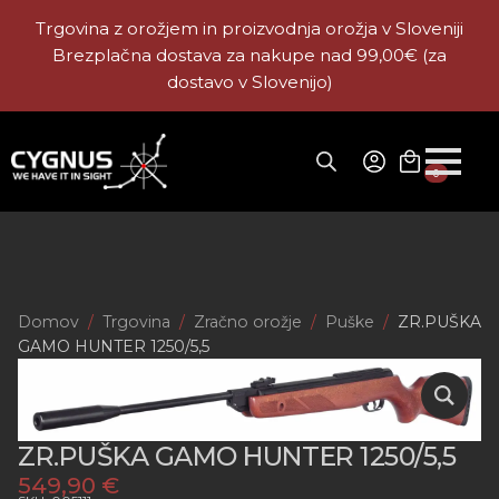
Trgovina z orožjem in proizvodnja orožja v Sloveniji
Brezplačna dostava za nakupe nad 99,00€ (za
dostavo v Slovenijo)
0
Domov
Trgovina
Zračno orožje
Puške
ZR.PUŠKA
GAMO HUNTER 1250/5,5
ZR.PUŠKA GAMO HUNTER 1250/5,5
549,90
€