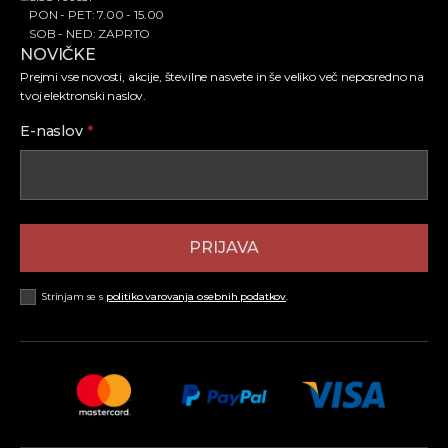
PON - PET: 7.00 - 15.00
SOB - NED: ZAPRTO
NOVIČKE
Prejmi vse novosti, akcije, številne nasvete in še veliko več neposredno na
tvoj elektronski naslov.
E-naslov
*
PRIJAVA
Strinjam se s
politiko varovanja osebnih podatkov
.