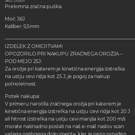
SKU: 005111
Prelomna zračna puška.
Moč: 36J
Kaliber: 5,5mm
———————————————————————————
IZDELEK Z OMEJITVAMI
OPOZORILO PRI NAKUPU ZRAČNEGA OROŽJA –
POD MEJO 25J:
Za orožje pri katerem je kinetična energija izstrelka
na ustju cevi nižja kot 25 J, je pogoj za nakup
polnoletnost.
Potek nakupa:
V primeru naročila zračnega orožja pri katerem je
kinetična energija izstrelka na ustju cevi nižja kot 20 J
ali hitrost izstrelka na ustju cevi manjša kot 200 m/s
morate naknadno poslati na naš e-mail naslov scan
vašega osebnega dokumenta, kjer je jasno razviden