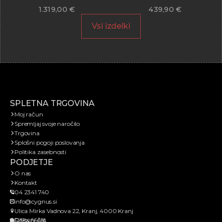
1.319,00
€
439,90
€
Vsi izdelki
SPLETNA TRGOVINA
Moj račun
Spremljaj svoje naročilo
Trgovina
Splošni pogoji poslovanja
Politika zasebnosti
PODJETJE
O nas
Kontakt
04 2341 740
info@cygnus.si
Ulica Mirka Vadnova 22, Kranj, 4000 Kranj
Delovni čas
SI38466651