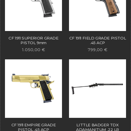
CF 1911 SUPERIOR GRADE
CF 1911 FIELD GRADE PISTOL
PISTOL 9mm
.45 ACP
1.050,00
€
799,00
€
CF 1911 EMPIRE GRADE
LITTLE BADGER TDX
PISTOL .45 ACP
ADAMANITUM .22 LR