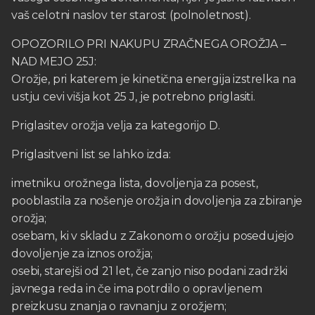
vaš celotni naslov ter starost (polnoletnost).
OPOZORILO PRI NAKUPU ZRAČNEGA OROŽJA –
NAD MEJO 25J:
Orožje, pri katerem je kinetična energija izstrelka na
ustju cevi višja kot 25 J, je potrebno priglasiti.
Priglasitev orožja velja za kategorijo D.
Priglasitveni list se lahko izda:
imetniku orožnega lista, dovoljenja za posest,
pooblastila za nošenje orožja in dovoljenja za zbiranje
orožja;
osebam, ki v skladu z Zakonom o orožju posedujejo
dovoljenje za iznos orožja;
osebi, starejši od 21 let, če zanjo niso podani zadržki
javnega reda in če ima potrdilo o opravljenem
preizkusu znanja o ravnanju z orožjem;