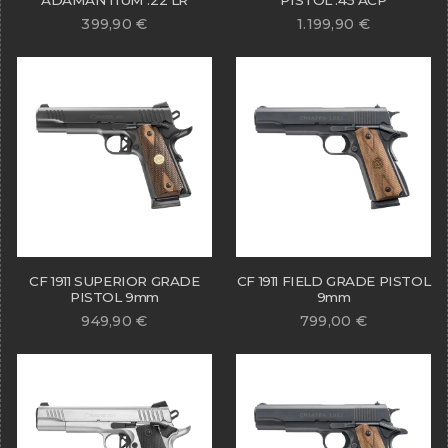
399,90
€
1.199,90
€
CF 1911 SUPERIOR GRADE
CF 1911 FIELD GRADE PISTOL
PISTOL 9mm
9mm
949,90
€
799,00
€