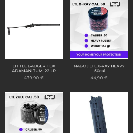
LITTLE BADGER TDX
NABOJ LTL X-RAY HEAVY
ADAMANITUM .22 LR
.50cal
439,90
€
44,90
€