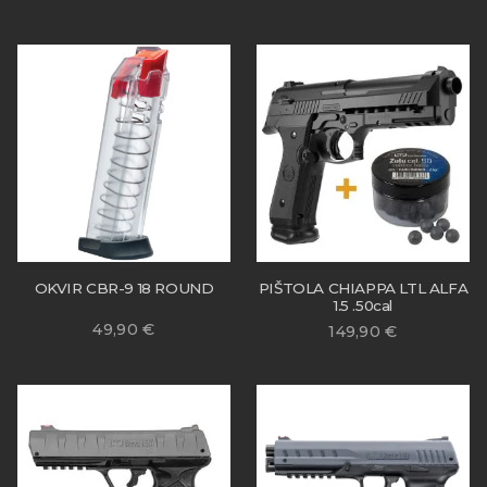
OKVIR CBR-9 18 ROUND
PIŠTOLA CHIAPPA LTL ALFA
1.5 .50cal
49,90
€
149,90
€