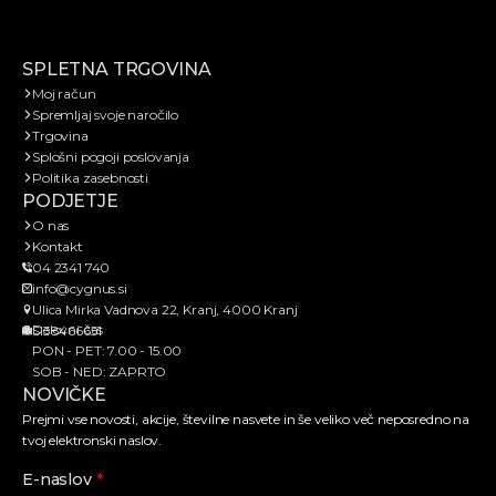
SPLETNA TRGOVINA
Moj račun
Spremljaj svoje naročilo
Trgovina
Splošni pogoji poslovanja
Politika zasebnosti
PODJETJE
O nas
Kontakt
04 2341 740
info@cygnus.si
Ulica Mirka Vadnova 22, Kranj, 4000 Kranj
Delovni čas
SI38466651
PON - PET: 7.00 - 15.00
SOB - NED: ZAPRTO
NOVIČKE
Prejmi vse novosti, akcije, številne nasvete in še veliko več neposredno na
tvoj elektronski naslov.
E-naslov
*