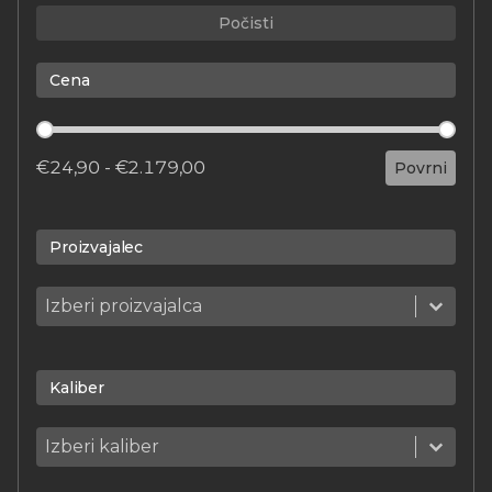
Počisti
Cena
Cena
€24,90 - €2.179,00
Povrni
Proizvajalec
Proizvajalec
Proizvajalec
Proizvajalec
Kaliber
Kaliber
Kaliber
Kaliber