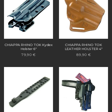
CHIAPPA RHINO TOK Kydex
CHIAPPA RHINO TOK
Holster 6″
LEATHER HOLSTER 4″
79,90
€
89,90
€