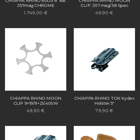
CHIAPPA RHINO 60DS 6″ kal.
CHIAPPA RHINO MOON
357mag CHROME
CLIP .357 mag/38 Spec
1.749,00
€
49,90
€
CHIAPPA RHINO MOON
CHIAPPA RHINO TOK Kydex
CLIP 9×19/9×21/.40SW
Holster 5″
49,90
€
79,90
€